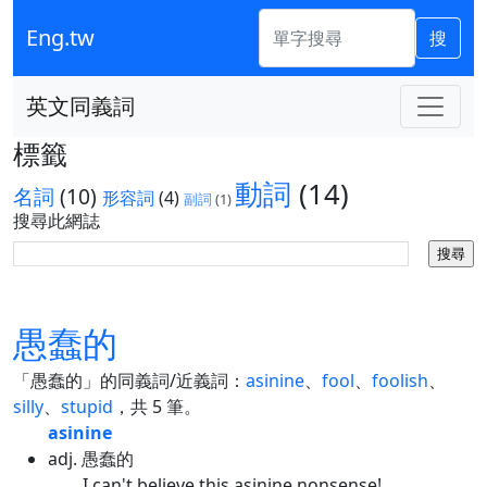
Eng.tw
搜
英文同義詞
標籤
動詞
(14)
名詞
(10)
形容詞
(4)
副詞
(1)
搜尋此網誌
愚蠢的
「愚蠢的」的同義詞/近義詞：
asinine
、
fool
、
foolish
、
silly
、
stupid
，共 5 筆。
asinine
adj. 愚蠢的
I can't believe this asinine nonsense!